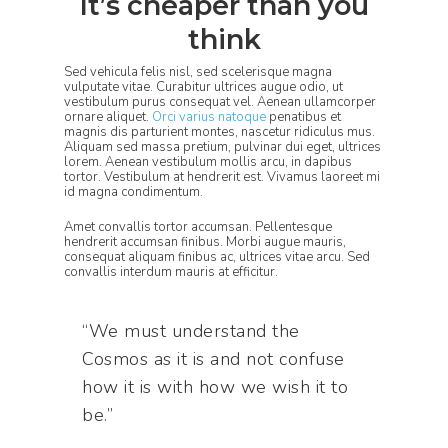
It’s cheaper than you
think
Sed vehicula felis nisl, sed scelerisque magna
vulputate vitae. Curabitur ultrices augue odio, ut
vestibulum purus consequat vel. Aenean ullamcorper
ornare aliquet.
Orci varius natoque
penatibus et
magnis dis parturient montes, nascetur ridiculus mus.
Aliquam sed massa pretium, pulvinar dui eget, ultrices
lorem. Aenean vestibulum mollis arcu, in dapibus
tortor. Vestibulum at hendrerit est. Vivamus laoreet mi
id magna condimentum.
Amet convallis tortor accumsan. Pellentesque
hendrerit accumsan finibus. Morbi augue mauris,
consequat aliquam finibus ac, ultrices vitae arcu. Sed
convallis interdum mauris at efficitur.
“We must understand the
Cosmos as it is and not confuse
how it is with how we wish it to
be.”