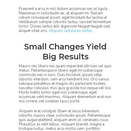
Praesent a arcu in nisl dictum accumsan nec ut ligula.
Maecenas in sollicitudin ex, at aliquam mi. Nullam
rutrum consequat ipsum, eget tincidunt dui lacinia ut.
Vestibulum semper lobortis lectus, laoreet fermentum
tortor. Donec lectus elit, dignissim feugiat feugiat sed,
aliquet vitae orci.
Aliquam sed purus lectus
.
Small Changes Yield
Big Results
Mauris nec libero nec quam imperdiet ultricies vel quis
metus. Pellentesque in libero eget mi scelerisque
commodo nec in nunc. Duis tincidunt, ipsum vitae
lobortis interdum, sem arcu hendrerit nisi, Orci varius
natoque penatibus et magnis dis parturient montes,
nascetur ridiculus mus quis gravida nisl neque vel nisl.
Morbi mattis tortor eget nisl scelerisque, eget
accumsan velit maximus. Aliquam elementum erat non
nisl ornare, vel sodales lacus porta.
Aliquam erat volutpat. Etiam at lacus bibendum,
lobortis mauris vitae, sollicitudin ipsum. Pellentesque
quis augue eleifend, aliquam enim id, venenatis risus.
Phasellus ac nibh tellus. Aliquam blandit, magna a
tristique luctus, metus arcu mollis sem, porttitor