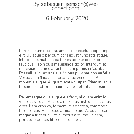
By
sebastian.jaenisch@we-
conect.com
6 February 2020
Lorem ipsum dolor sit amet, consectetur adipiscing
elit. Quisque bibendum consequat nunc at tristique.
Interdum et malesuada fames ac ante ipsum primis in
faucibus. Proin quis malesuada dolor. Interdum et
malesuada fames ac ante ipsum primis in faucibus.
Phasellus id leo ac risus finibus pulvinar non eu felis.
Vestibulum finibus et tortor vitae venenatis. Proin in
molestie augue. Aliquam erat volutpat. Etiam at lacus
bibendum, lobortis mauris vitae, sollicitudin ipsum.
Pellentesque quis augue eleifend, aliquam enim id,
venenatis risus. Mauris a maximus nisl, quis faucibus
eros. Nam eros ex, fermentum ac ante a, commodo
laoreet felis. Phasellus ac nibh tellus. Aliquam blandit,
magna a tristique luctus, metus arcu mollis sem,
porttitor sodales libero nisi sed erat.